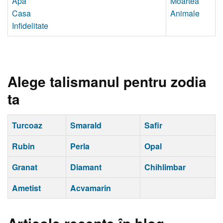
Apa
Moartea
Casa
Animale
Infidelitate
Alege talismanul pentru zodia
ta
Turcoaz
Smarald
Safir
Rubin
Perla
Opal
Granat
Diamant
Chihlimbar
Ametist
Acvamarin