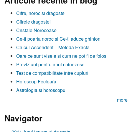
Articole recente în blog
Cifre, noroc si dragoste
Cifrele dragostei
Cristale Norocoase
Ce-ti poarta noroc si Ce-ti aduce ghinion
Calcul Ascendent – Metoda Exacta
Oare ce sunt visele si cum ne pot fi de folos
Previziuni pentru anul chinezesc
Test de compatibilitate intre cupluri
Horoscop Fecioara
Astrologia si horoscopul
more
Navigator
2011 Anul iepurelui de metal