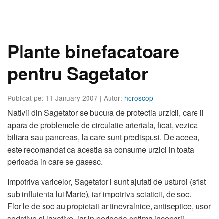
Plante binefacatoare
pentru Sagetator
Publicat pe: 11 January 2007
| Autor:
horoscop
Nativii din Sagetator se bucura de protectia urzicii, care ii
apara de problemele de circulatie arteriala, ficat, vezica
biliara sau pancreas, la care sunt predispusi. De aceea,
este recomandat ca acestia sa consume urzici in toata
perioada in care se gasesc.
Impotriva varicelor, Sagetatorii sunt ajutati de usturoi (sflst
sub influienta lui Marte), iar impotriva sciaticii, de soc.
Florile de soc au propietati antinevralnice, antiseptice, usor
sedative si laxative, iar in perioada optima inceparii