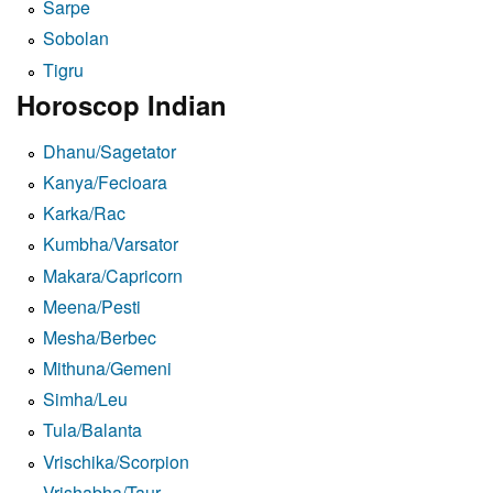
Sarpe
Sobolan
Tigru
Horoscop Indian
Dhanu/Sagetator
Kanya/Fecioara
Karka/Rac
Kumbha/Varsator
Makara/Capricorn
Meena/Pesti
Mesha/Berbec
Mithuna/Gemeni
Simha/Leu
Tula/Balanta
Vrischika/Scorpion
Vrishabha/Taur