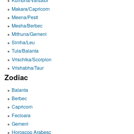
Kumbha/Varsator
Makara/Capricorn
Meena/Pesti
Mesha/Berbec
Mithuna/Gemeni
Simha/Leu
Tula/Balanta
Vrischika/Scorpion
Vrishabha/Taur
Zodiac
Balanta
Berbec
Capricorn
Fecioara
Gemeni
Horoscop Arabesc