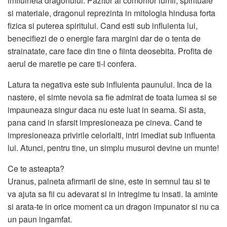
imfluineta dragonului. Pazitor al comorilor lumii, spirituale
si materiale, dragonul reprezinta in mitologia hindusa forta
fizica si puterea spiritului. Cand esti sub influienta lui,
benecifiezi de o energie fara margini dar de o tenta de
strainatate, care face din tine o fiinta deosebita. Profita de
aerul de maretie pe care ti-l confera.
Latura ta negativa este sub influienta paunului. Inca de la
nastere, el simte nevoia sa fie admirat de toata lumea si se
impauneaza singur daca nu este luat in seama. Si asta,
pana cand in sfarsit impresioneaza pe cineva. Cand te
impresioneaza privirile celorlalti, intri imediat sub influenta
lui. Atunci, pentru tine, un simplu musuroi devine un munte!
Ce te asteapta?
Uranus, palneta afirmarii de sine, este in semnul tau si te
va ajuta sa fii cu adevarat si in intregime tu insati. Ia aminte
si arata-te in orice moment ca un dragon impunator si nu ca
un paun ingamfat.