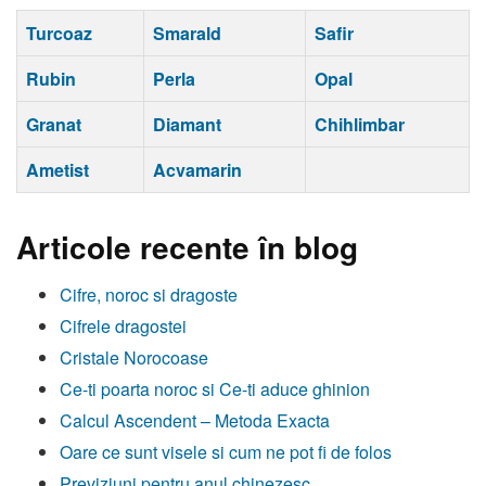
Turcoaz
Smarald
Safir
Rubin
Perla
Opal
Granat
Diamant
Chihlimbar
Ametist
Acvamarin
Articole recente în blog
Cifre, noroc si dragoste
Cifrele dragostei
Cristale Norocoase
Ce-ti poarta noroc si Ce-ti aduce ghinion
Calcul Ascendent – Metoda Exacta
Oare ce sunt visele si cum ne pot fi de folos
Previziuni pentru anul chinezesc